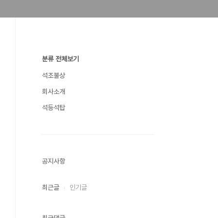
분류 전체보기
석조불상
회사소개
석등석탑
공지사항
최근글
인기글