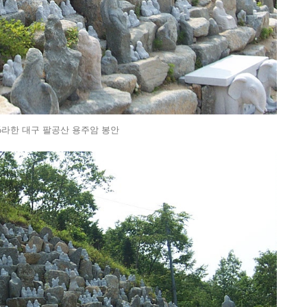
16라한 대구 팔공산 용주암 봉안