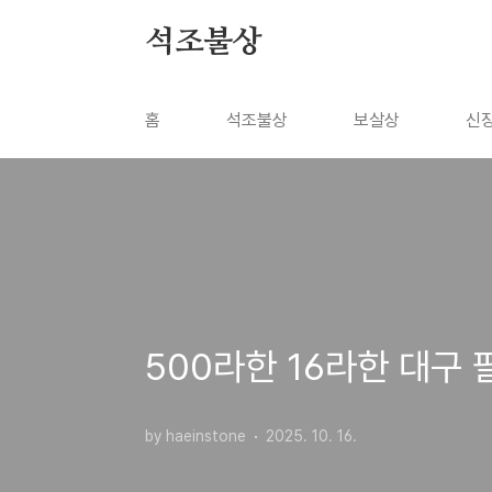
본문 바로가기
석조불상
홈
석조불상
보살상
신
500라한 16라한 대구
by haeinstone
2025. 10. 16.