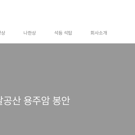
장상
나한상
석등 석탑
회사소개
 팔공산 용주암 봉안