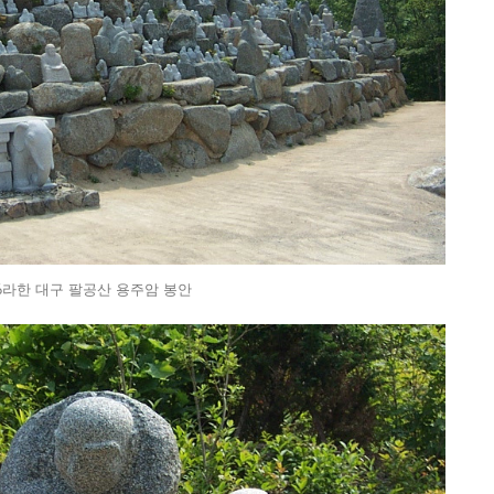
16라한 대구 팔공산 용주암 봉안