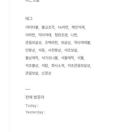
최근댓글
태그
아미타불
불교조각
16라한
해인석재
아라한
약사여래
정원조경
나한
관음보살상
오백라한
보살상
약사여래불
인왕상
석등
사천왕상
석조보살
불상제작
석가모니불
석불제작
석불
석조불상
석탑
회사소개
석조관음보살상
관음보살
신장상
전체 방문자
Today :
Yesterday :