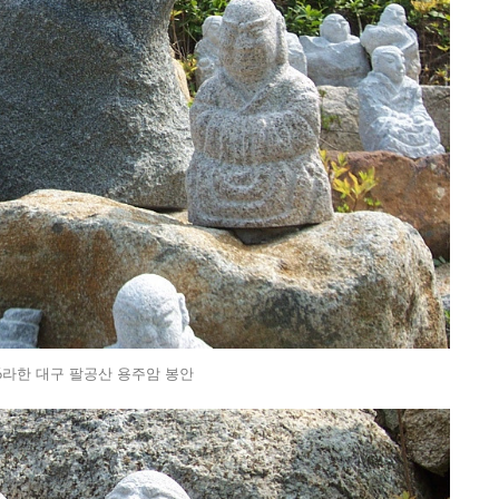
16라한 대구 팔공산 용주암 봉안