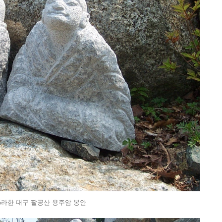
16라한 대구 팔공산 용주암 봉안