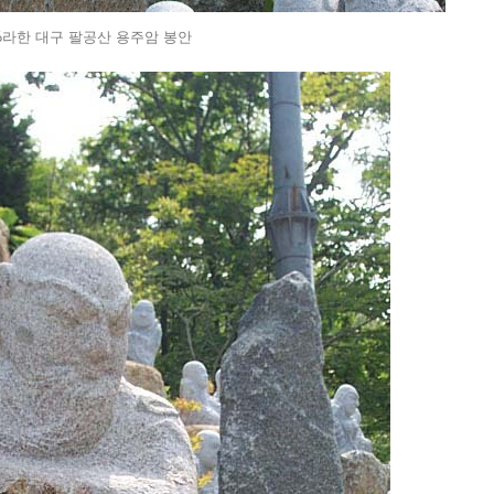
16라한 대구 팔공산 용주암 봉안